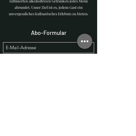
raffinierten alkoholfreien Getränken jedes Menü
abrundet. Unser Ziel ist es, jedem Gast ein
unvergessliches kulinarisches Erlebnis zu bieten.
Abo-Formular
Einreichen
The Wild Duck
Podbielskistraße 167, 30177 Hannover,
Germany